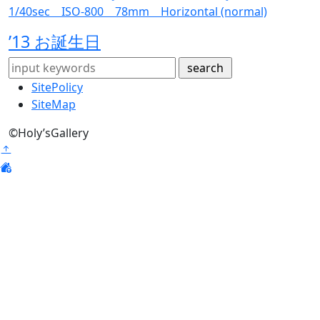
’13 お誕生日
SitePolicy
SiteMap
©
Holy’sGallery