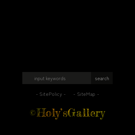
SitePolicy
SiteMap
Holy’sGallery
©