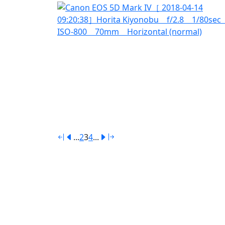
...
2
3
4
...
SitePolicy
SiteMap
©
Holy’sGallery