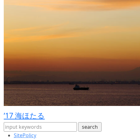
’17 海ほたる
SitePolicy