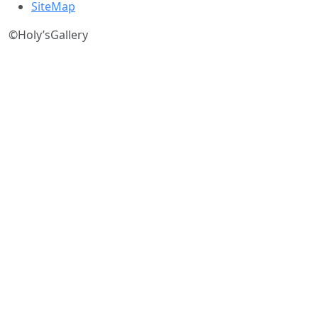
SiteMap
©
Holy’sGallery