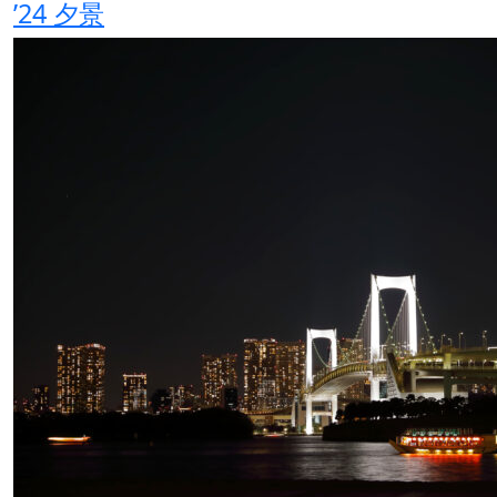
’24 夕景