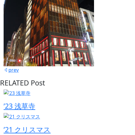
prev
R
E
L
A
T
E
D
P
o
s
t
’23 浅草寺
’21 クリスマス