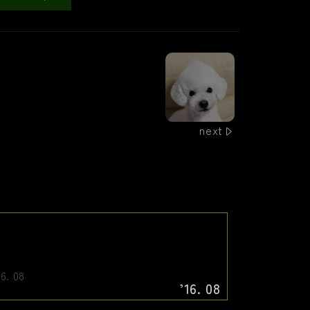
next
’16. 08