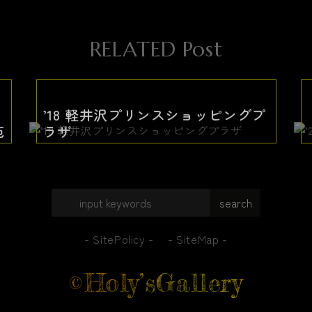
R
E
L
A
T
E
D
P
o
s
t
’18 軽井沢プリンスショッピングプ
苑
ラザ
SitePolicy
SiteMap
Holy’sGallery
©