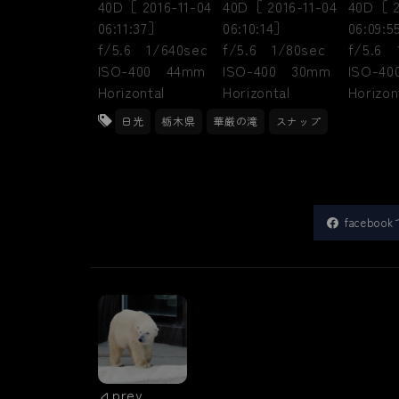
日光
栃木県
華厳の滝
スナップ
facebo
prev