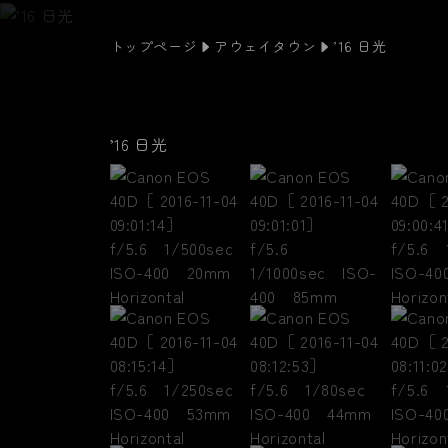
トップページ
アウェイタウン
’16 日光
’16 日光