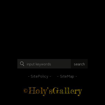
SitePolicy
SiteMap
Holy’sGallery
©