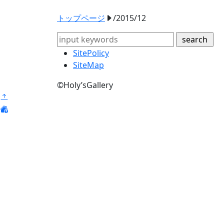
トップページ
/2015/12
SitePolicy
SiteMap
©
Holy’sGallery