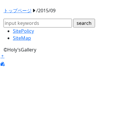
トップページ
/2015/09
SitePolicy
SiteMap
©
Holy’sGallery